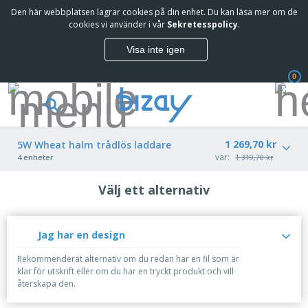
Den här webbplatsen lagrar cookies på din enhet. Du kan läsa mer om de
cookies vi använder i vår
Sekretesspolicy
.
Visa inte igen
0
1 269,70 kr
5W Wheat halm trådlös laddare
var:
4 enheter
1 319,70 kr
Välj ett alternativ
Jag har en design
Rekommenderat alternativ om du redan har en fil som är
klar för utskrift eller om du har en tryckt produkt och vill
återskapa den.