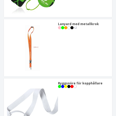
Lanyard med metallkrok
+
2
Ryggsnöre för kopphållare