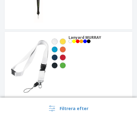
Lanyard MURRAY
Halsband i metall med krok
Filtrera efter
och spänne
+
2