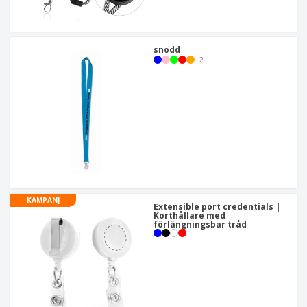
snodd
+
2
KAMPANJ
Extensible port credentials |
Korthållare med
förlängningsbar tråd