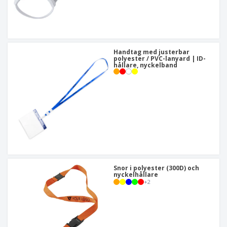
Handtag med justerbar
polyester / PVC-lanyard | ID-
hållare, nyckelband
Snor i polyester (300D) och
nyckelhållare
+
2